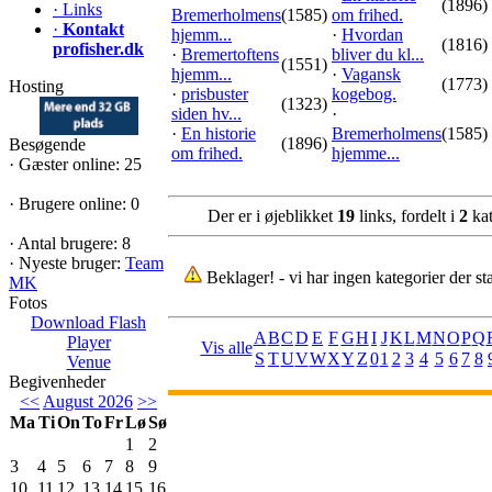
(1896)
·
Links
Bremerholmens
(1585)
om frihed.
·
Kontakt
hjemm...
·
Hvordan
(1816)
profisher.dk
·
Bremertoftens
bliver du kl...
(1551)
hjemm...
·
Vagansk
(1773)
Hosting
·
prisbuster
kogebog.
(1323)
siden hv...
·
·
En historie
Bremerholmens
(1585)
(1896)
Besøgende
om frihed.
hjemme...
·
Gæster online: 25
·
Brugere online: 0
Der er i øjeblikket
19
links, fordelt i
2
kat
·
Antal brugere: 8
·
Nyeste bruger:
Team
Beklager! - vi har ingen kategorier der s
MK
Fotos
Download Flash
A
B
C
D
E
F
G
H
I
J
K
L
M
N
O
P
Q
Player
Vis alle
S
T
U
V
W
X
Y
Z
0
1
2
3
4
5
6
7
8
Venue
Begivenheder
<<
August 2026
>>
Ma
Ti
On
To
Fr
Lø
Sø
1
2
3
4
5
6
7
8
9
10
11
12
13
14
15
16