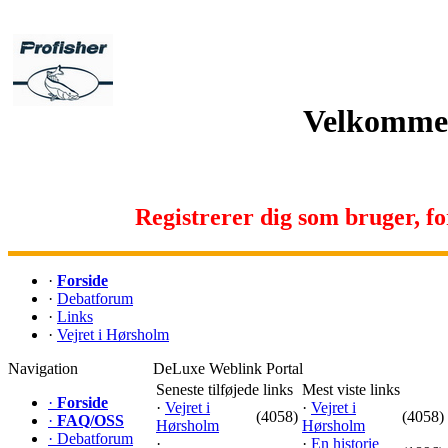
Velkommen 
Registrerer dig som bruger, for 
·
Forside
·
Debatforum
·
Links
·
Vejret i Hørsholm
Navigation
DeLuxe Weblink Portal
Seneste tilføjede links
Mest viste links
·
Forside
·
Vejret i
·
Vejret i
(4058)
(4058)
·
FAQ/OSS
Hørsholm
Hørsholm
·
Debatforum
·
·
En historie