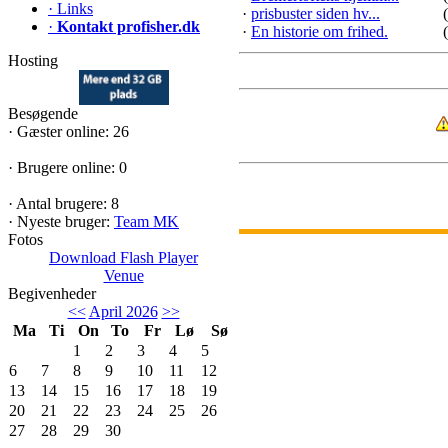
·
Links
·
prisbuster siden hv...
·
Kontakt profisher.dk
·
En historie om frihed.
Hosting
Besøgende
·
Gæster online: 26
·
Brugere online: 0
·
Antal brugere: 8
·
Nyeste bruger:
Team MK
Fotos
Download Flash Player
Venue
Begivenheder
<<
April 2026
>>
Ma
Ti
On
To
Fr
Lø
Sø
1
2
3
4
5
6
7
8
9
10
11
12
13
14
15
16
17
18
19
20
21
22
23
24
25
26
27
28
29
30