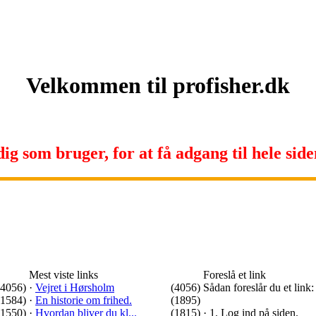
Velkommen til profisher.dk
ig som bruger, for at få adgang til hele siden
Mest viste links
Foreslå et link
(4056)
·
Vejret i Hørsholm
(4056)
Sådan foreslår du et link:
(1584)
·
En historie om frihed.
(1895)
(1550)
·
Hvordan bliver du kl...
(1815)
·
1. Log ind på siden.