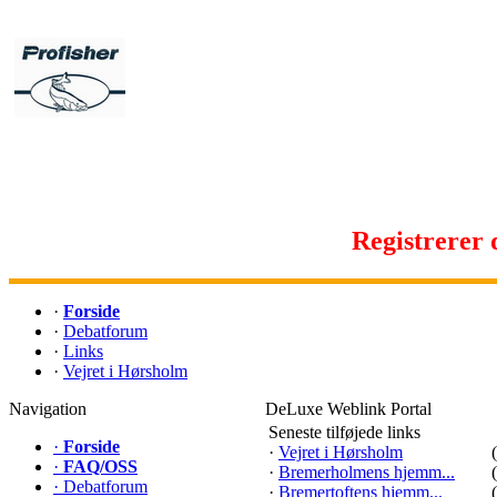
Registrerer d
·
Forside
·
Debatforum
·
Links
·
Vejret i Hørsholm
Navigation
DeLuxe Weblink Portal
Seneste tilføjede links
·
Forside
·
Vejret i Hørsholm
·
FAQ/OSS
·
Bremerholmens hjemm...
·
Debatforum
·
Bremertoftens hjemm...