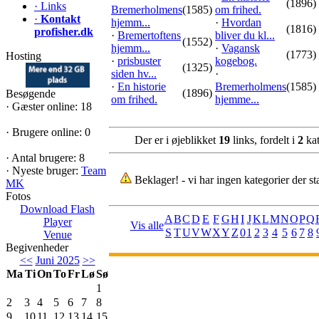
(1896)
·
Links
Bremerholmens
(1585)
om frihed.
·
Kontakt
hjemm...
·
Hvordan
(1816)
profisher.dk
·
Bremertoftens
bliver du kl...
(1552)
hjemm...
·
Vagansk
(1773)
Hosting
·
prisbuster
kogebog.
(1325)
siden hv...
·
·
En historie
Bremerholmens
(1585)
(1896)
Besøgende
om frihed.
hjemme...
·
Gæster online: 18
·
Brugere online: 0
Der er i øjeblikket
19
links, fordelt i
2
kat
·
Antal brugere: 8
·
Nyeste bruger:
Team
Beklager! - vi har ingen kategorier der s
MK
Fotos
Download Flash
A
B
C
D
E
F
G
H
I
J
K
L
M
N
O
P
Q
Player
Vis alle
S
T
U
V
W
X
Y
Z
0
1
2
3
4
5
6
7
8
Venue
Begivenheder
<<
Juni 2025
>>
Ma
Ti
On
To
Fr
Lø
Sø
1
2
3
4
5
6
7
8
9
10
11
12
13
14
15