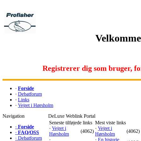
Velkommen 
Registrerer dig som bruger, for 
·
Forside
·
Debatforum
·
Links
·
Vejret i Hørsholm
Navigation
DeLuxe Weblink Portal
Seneste tilføjede links
Mest viste links
·
Forside
·
Vejret i
·
Vejret i
(4062)
(4062)
·
FAQ/OSS
Hørsholm
Hørsholm
·
Debatforum
·
·
En historie