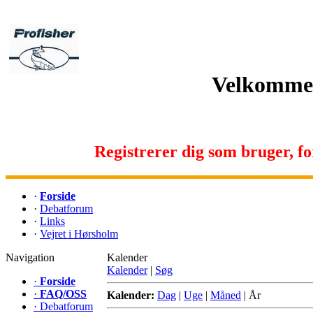
Velkommen 
Registrerer dig som bruger, for 
·
Forside
·
Debatforum
·
Links
·
Vejret i Hørsholm
Navigation
Kalender
Kalender
|
Søg
·
Forside
·
FAQ/OSS
Kalender:
Dag
|
Uge
|
Måned
|
År
·
Debatforum