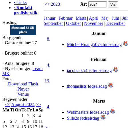
·
Links
<< 2023
År:
·
Kontakt
profisher.dk
Januar
|
Februar
|
Marts
|
April
|
Maj
|
Juni
|
Jul
Hosting
September
|
Oktober
|
November
|
December
Januar
Besøgende
8.
·
Gæster online: 27
MitchelHuang507s fødselsdag
·
Brugere online: 0
Februar
·
Antal brugere: 8
4.
·
Nyeste bruger:
Team
jacobcak545s fødselsdag
MK
Fotos
19.
Download Flash
thomaslists fødselsdag
Player
Venue
Begivenheder
Marts
<<
August 2024
>>
4.
Ma
Ti
On
To
Fr
Lø
Sø
Webmasters fødselsdag
1
2
3
4
Sille2s fødselsdag
5
6
7
8
9
10
11
12
13
14
15
16
17
18