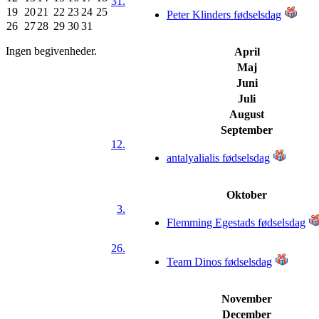
31.
19
20
21
22
23
24
25
Peter Klinders fødselsdag
26
27
28
29
30
31
Ingen begivenheder.
April
Maj
Juni
Juli
August
September
12.
antalyalialis fødselsdag
Oktober
3.
Flemming Egestads fødselsdag
26.
Team Dinos fødselsdag
November
December