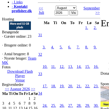
·
Links
·
Kontakt
<<
September
profisher.dk
Juli
>>
Hosting
Er
Ma
Ti
On
To
Fr
Lø
Sø
1.
2.
Besøgende
31
·
Gæster online: 23
·
Brugere online: 0
3.
4.
5.
6.
7.
8.
9.
·
Antal brugere: 8
32
·
Nyeste bruger:
Team
MK
10.
11.
12.
13.
14.
15.
16.
Fotos
Download Flash
Dona
33
Player
Venue
Spon
Begivenheder
17.
18.
19.
20.
21.
22.
23.
<<
August 2026
>>
34
Ma
Ti
On
To
Fr
Lø
Sø
1
2
3
4
5
6
7
8
9
24.
25.
26.
27.
28.
29.
30.
10
11
12
13
14
15
16
Repl