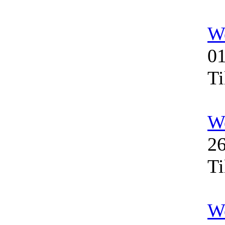
W
01
Ti
W
26
Ti
W