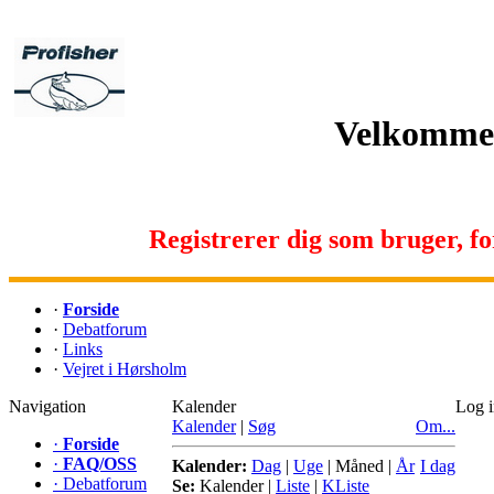
Velkommen 
Registrerer dig som bruger, for 
·
Forside
·
Debatforum
·
Links
·
Vejret i Hørsholm
Navigation
Kalender
Log 
Kalender
|
Søg
Om...
·
Forside
·
FAQ/OSS
Kalender:
Dag
|
Uge
|
Måned
|
År
I dag
·
Debatforum
Se:
Kalender
|
Liste
|
KListe