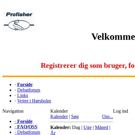
Velkommen 
Registrerer dig som bruger, for 
·
Forside
·
Debatforum
·
Links
·
Vejret i Hørsholm
Navigation
Kalender
Log ind
Kalender
|
Søg
Om...
·
Forside
·
FAQ/OSS
Kalender:
Dag
|
Uge
|
Måned
|
·
Debatforum
År