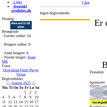
·
Links
I dag
·
Kontakt
profisher.dk
Ingen begivenheder.
Hosting
Er 
Besøgende
·
Gæster online: 24
·
Brugere online: 0
·
Antal brugere: 8
·
Nyeste bruger:
Team
MK
B
Fotos
Download Flash Player
Donation
Venue
Begivenheder
Sponsorer
<<
August 2025
>>
Ma
Ti
On
To
Fr
Lø
Sø
1
2
3
4
5
6
7
8
9
10
11
12
13
14
15
16
17
18
19
20
21
22
23
24
Replikboks